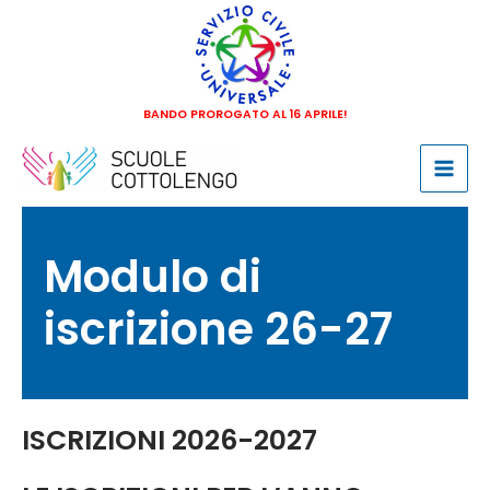
Vai
al
contenuto
BANDO PROROGATO AL 16 APRILE!
Mai
Men
Modulo di
iscrizione 26-27
ISCRIZIONI 2026-2027