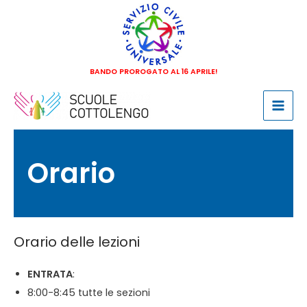
Vai
al
contenuto
BANDO PROROGATO AL 16 APRILE!
Mai
Men
Orario
Orario delle lezioni
ENTRATA
:
8:00-8:45 tutte le sezioni