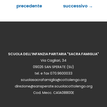
articoli
precedente
successivo
→
SCUOLA DELL’INFANZIA PARITARIA "SACRA FAMIGLIA"
Via Cagliari, 34
09026 SAN SPERATE (SU)
tel. e fax 070.9600033
scuolasacrafamiglia@cottolengo.org
direzione@sansperate.scuolacottolengo.org
Cod. Mecc. CA1A08800E