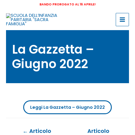
Vai
BANDO PROROGATO AL 16 APRILE!
al
contenuto
Mai
Men
La Gazzetta –
Giugno 2022
Leggi La Gazzetta – Giugno 2022
Navigazione
←
Articolo
Articolo